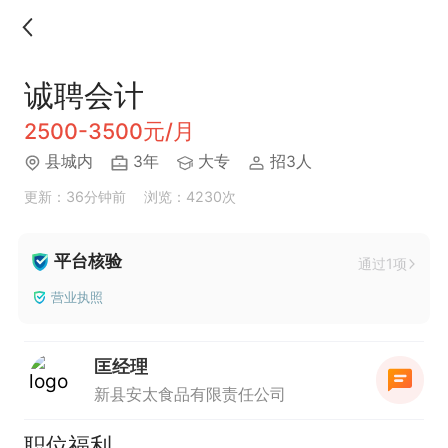
诚聘会计
2500-3500元/月
县城内
3年
大专
招3人
更新：36分钟前
浏览：4230次
平台核验
通过1项
营业执照
匡经理
新县安太食品有限责任公司
职位福利