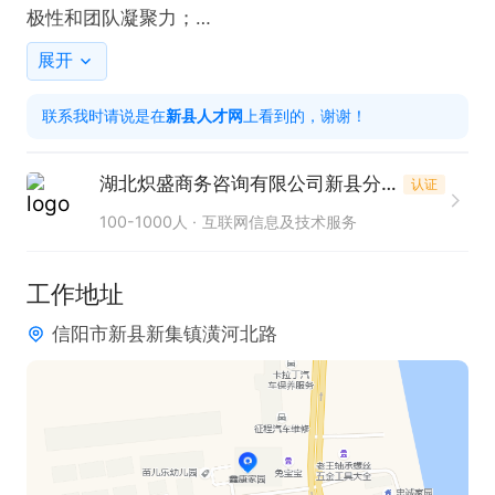
极性和团队凝聚力；

6，结合报表数据，监控，分析团队成员情况，及时
展开
调整策略

联系我时请说是在
新县人才网
上看到的，谢谢！
工作时间：8:30--18:00；午休1.5小时；

任职要求：

湖北炽盛商务咨询有限公司新县分公司
认证
1，2年以上催收经验，1年以上催收管理工作经验(优
100-1000人
互联网信息及技术服务
秀者可放宽条件);

2，具备良好的沟通谈判能力，较强的分析能力及逻
工作地址
辑思维能力，有责任感，有团队管理意识及合作意
信阳市新县新集镇潢河北路
识，愿意接受一切挑战；

3，执行力强；业务知识扎实；薪资情况：

底薪5000+基本绩效(不封顶)+团队提成；综合薪资1
w-1.5W不封顶，具体面议，根据能力一经录用，待遇
从优！