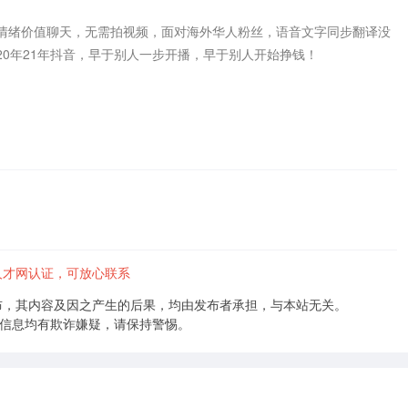
情绪价值聊天，无需拍视频，面对海外华人粉丝，语音文字同步翻译没
0年21年抖音，早于别人一步开播，早于别人开始挣钱！

人才网认证，可放心联系
布，其内容及因之产生的后果，均由发布者承担，与本站无关。
的信息均有欺诈嫌疑，请保持警惕。