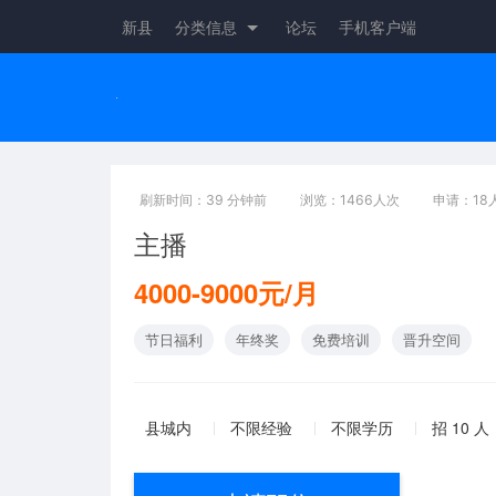
新县
分类信息
论坛
手机客户端
刷新时间：39 分钟前
浏览：1466人次
申请：18
主播
4000-9000元/月
节日福利
年终奖
免费培训
晋升空间
县城内
不限经验
不限学历
招 10 人