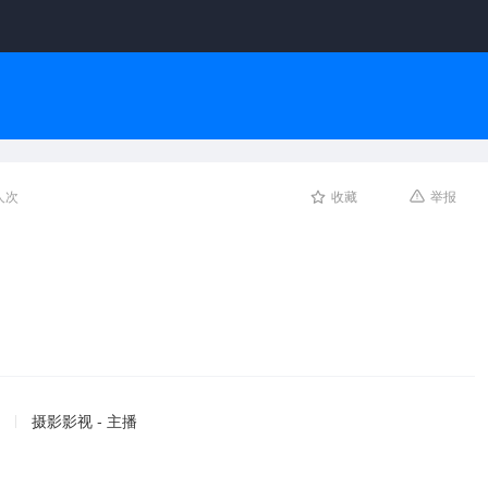
人次
收藏
举报
摄影影视 - 主播