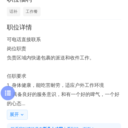
话补
工作餐
职位详情
可电话直接联系

岗位职责

负责区域内快递包裹的派送和收件工作。

任职要求

1. 身体健康，能吃苦耐劳，适应户外工作环境

2. 具备良好的服务意识，和有一个好的啤气，一个好
的心态

3. 工作认真负责，有极强的责任心和学习能力，每天
展开
任务完成后方可下班！
