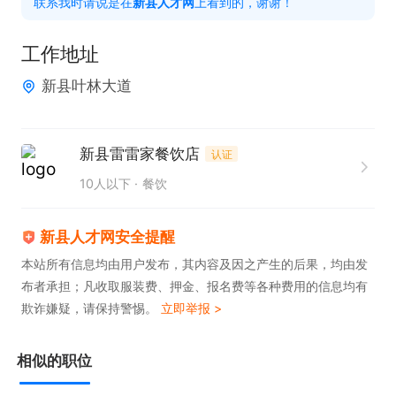
联系我时请说是在
新县人才网
上看到的，谢谢！
任职资格：

1、身体健康；

工作地址
2、品行端正，能吃苦耐劳。
新县叶林大道
新县雷雷家餐饮店
认证
10人以下
餐饮
新县人才网安全提醒
本站所有信息均由用户发布，其内容及因之产生的后果，均由发
布者承担；凡收取服装费、押金、报名费等各种费用的信息均有
欺诈嫌疑，请保持警惕。
立即举报 >
相似的职位