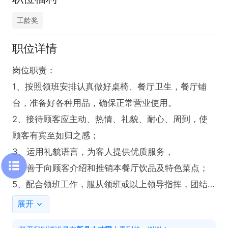
工龄奖
职位详情
岗位职责：

1、按照领班安排认真做好桌椅、餐厅卫生，餐厅铺
台，准备好各种用品，确保正常营业使用。

2、接待顾客应主动、热情、礼貌、耐心、周到，使
顾客有宾至如归之感；

3、运用礼貌语言，为客人提供优质服务，

4、善于向顾客介绍和推销本餐厅饮品及特色菜点；

5、配合领班工作，服从领班或以上领导指挥，团结
及善于帮助同事工作；

展开
6、积极参加培训，不断提高服务技能。
