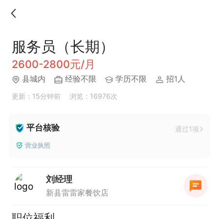
服务员（长期）
2600-2800元/月
县城内
经验不限
学历不限
招1人
更新：15分钟前
浏览：16976次
平台核验
通过1项
营业执照
刘经理
新县雷雷家餐饮店
职位福利