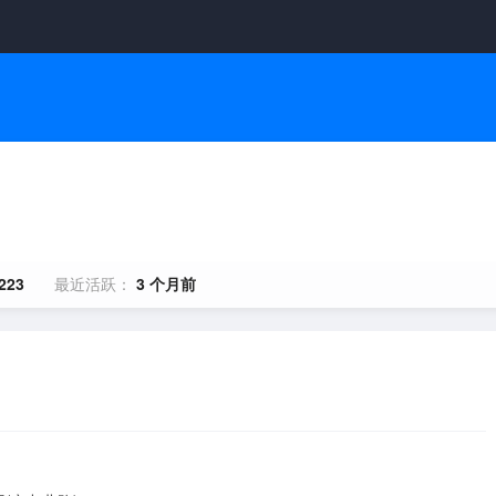
223
最近活跃：
3 个月前