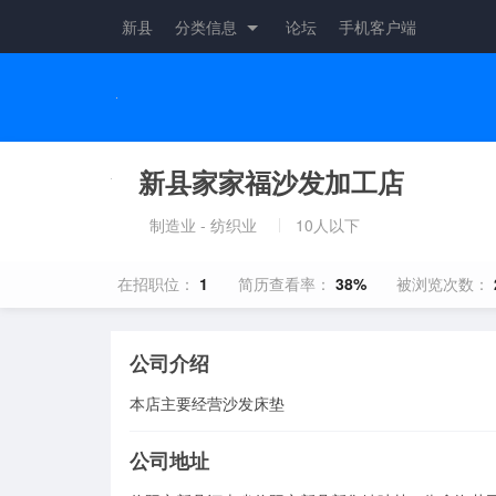
新县
分类信息
论坛
手机客户端
新县家家福沙发加工店
制造业 - 纺织业
10人以下
在招职位：
1
简历查看率：
38%
被浏览次数：
公司介绍
本店主要经营沙发床垫
公司地址