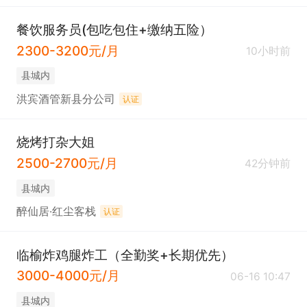
餐饮服务员(包吃包住+缴纳五险）
2300-3200元/月
10小时前
县城内
洪宾酒管新县分公司
认证
烧烤打杂大姐
2500-2700元/月
42分钟前
县城内
醉仙居·红尘客栈
认证
临榆炸鸡腿炸工（全勤奖+长期优先）
3000-4000元/月
06-16 10:47
县城内